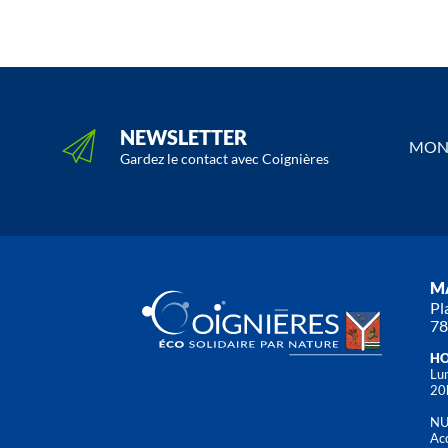
NEWSLETTER
MON 
Gardez le contact avec Coignières
MA
Pl
78
HO
Lun
20
NU
Acc