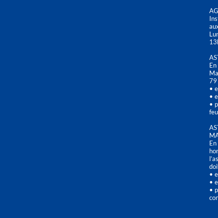
AG
Ins
aux
Lu
13
AS
En 
Mai
79
• e
• e
• p
feu
AS
MA
En 
hor
l’a
doi
• e
• e
• p
con