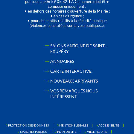
publique au 06 59 05 82 17. Ce numéro doit être
composé uniquement :
• en dehors des horaires d’ouverture de la Mairie ;
• en cas d’urgence ;
• pour des motifs relatifs à la sécurité publique
(violences constatées sur la voie publique…).
SALONS ANTOINE DE SAINT-
EXUPÉRY
ANNUAIRES
CARTE INTERACTIVE
NOUVEAUX ARRIVANTS
VOS REMARQUES NOUS
INTÉRESSENT
PROTECTION DES DONNÉES
MENTIONS LÉGALES
ACCESSIBILITÉ
MARCHÉS PUBLICS
PLAN DU SITE
VILLE FLEURIE