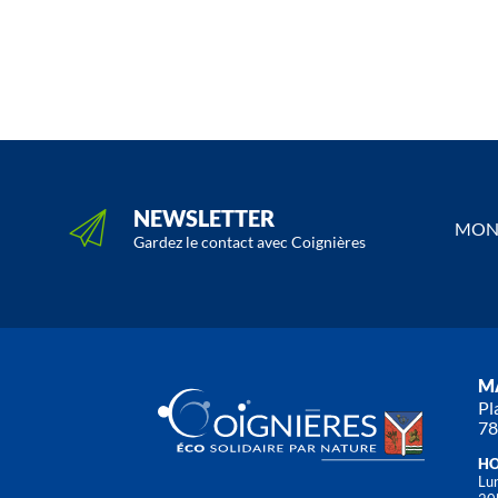
NEWSLETTER
MON 
Gardez le contact avec Coignières
MA
Pl
78
HO
Lun