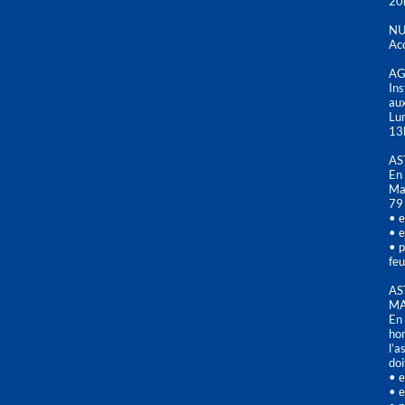
20
NU
Acc
AG
Ins
aux
Lu
13
AS
En 
Mai
79
• e
• e
• p
feu
AS
MA
En 
hor
l’a
doi
• e
• e