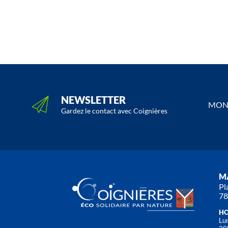
NEWSLETTER
MON 
Gardez le contact avec Coignières
MA
Pl
78
HO
Lun