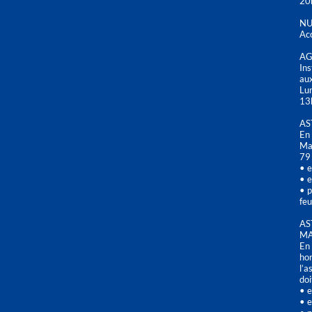
20
NU
Acc
AG
Ins
aux
Lu
13
AS
En 
Mai
79
• e
• e
• p
feu
AS
MA
En 
hor
l’a
doi
• e
• e