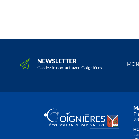
NEWSLETTER
MON 
Gardez le contact avec Coignières
MA
Pl
78
HO
Lun