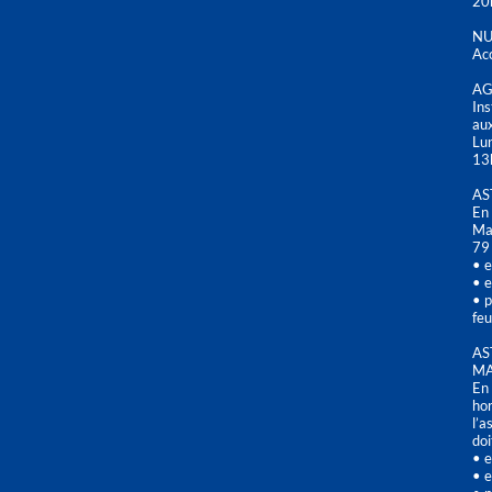
20
NU
Acc
AG
Ins
aux
Lu
13
AS
En 
Mai
79
• e
• e
• p
feu
AS
MA
En 
hor
l’a
doi
• e
• e