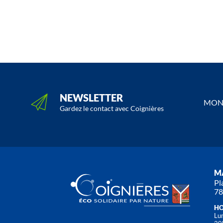
NEWSLETTER
MON 
Gardez le contact avec Coignières
MA
Pl
78
HO
Lun