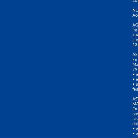
20
NU
Acc
AG
Ins
aux
Lu
13
AS
En 
Mai
79
• e
• e
• p
feu
AS
MA
En 
hor
l’a
doi
• e
• e