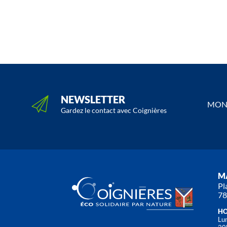
NEWSLETTER
MON 
Gardez le contact avec Coignières
MA
Pl
78
HO
Lun