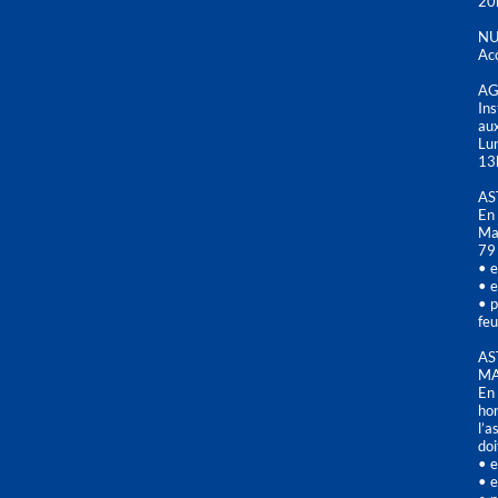
20
NU
Acc
AG
Ins
aux
Lu
13
AS
En 
Mai
79
• e
• e
• p
feu
AS
MA
En 
hor
l’a
doi
• e
• e