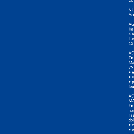
20
NU
Acc
AG
Ins
aux
Lu
13
AS
En 
Mai
79
• e
• e
• p
feu
AS
MA
En 
hor
l’a
doi
• e
• e