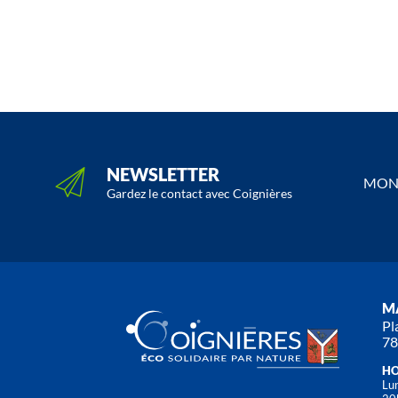
NEWSLETTER
MON 
Gardez le contact avec Coignières
MA
Pl
78
HO
Lun