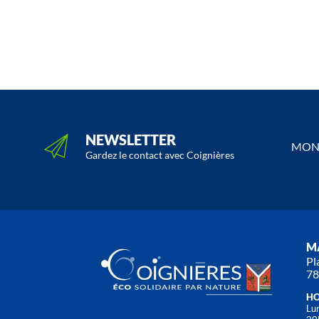
NEWSLETTER
MON 
Gardez le contact avec Coignières
MA
Pl
78
HO
Lun