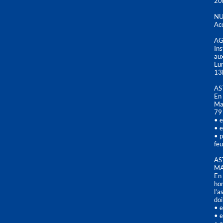
20
NU
Acc
AG
Ins
aux
Lu
13
AS
En 
Mai
79
• e
• e
• p
feu
AS
MA
En 
hor
l’a
doi
• e
• e