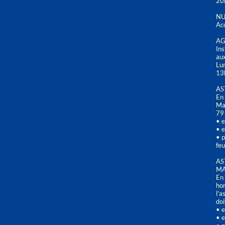
20
NU
Acc
AG
Ins
aux
Lu
13
AS
En 
Mai
79
• e
• e
• p
feu
AS
MA
En 
hor
l’a
doi
• e
• e