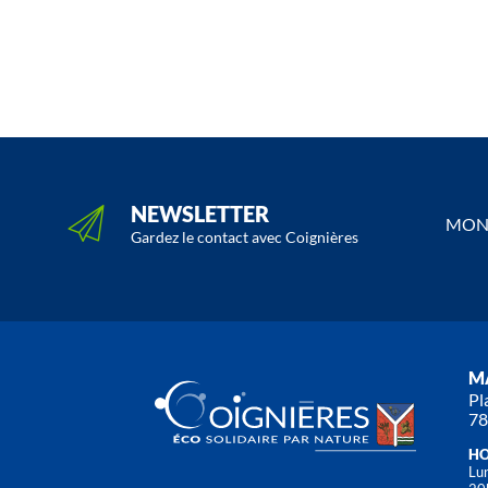
NEWSLETTER
MON 
Gardez le contact avec Coignières
MA
Pl
78
HO
Lun