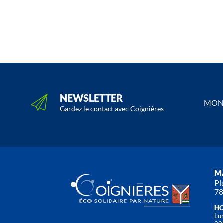
NEWSLETTER
MON 
Gardez le contact avec Coignières
MA
Pl
78
HO
Lun