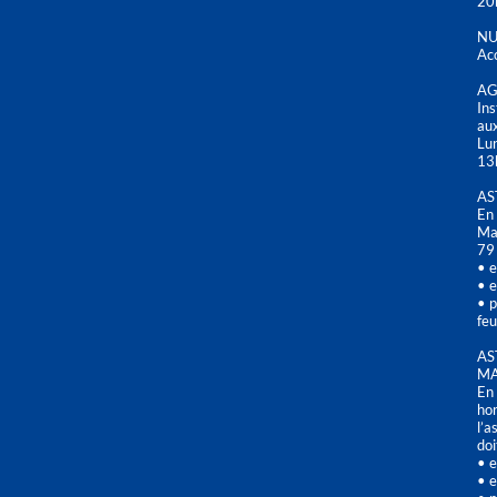
20
NU
Acc
AG
Ins
aux
Lu
13
AS
En 
Mai
79
• e
• e
• p
feu
AS
MA
En 
hor
l’a
doi
• e
• e