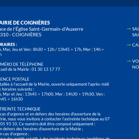
IRIE DE COIGNIÈRES
ace de l'Église Saint-Germain-d'Auxerre
SA
310 - COIGNIÈRES
SA
RAIRES :
CA
, Mar, Jeu et Ven : 8h30 > 12h / 13h45 > 17h, Mer : 14h >
h
VO
MÉRO DE TÉLÉPHONE
NO
ueil de la Mairie : 01 30 13 17 77
ENCE POSTALE
tallée à l’accueil de la Mairie, ouverte uniquement l'après-midi
 horaires suivants :
n, Mar et Jeu : 13h45 > 17h00, Mer : 14h30 > 19h30, Ven :
h45 > 16h30
TREINTE TECHNIQUE
cas d’urgence et en dehors des horaires d'ouverture de la
rie, nous vous invitons à contacter l’astreinte technique au 07
 05 93 10. Ce numéro doit être composé uniquement :
n dehors des horaires d’ouverture de la Mairie ;
n cas d’urgence ;
our des motifs relatifs à des incidents techniques (problème de