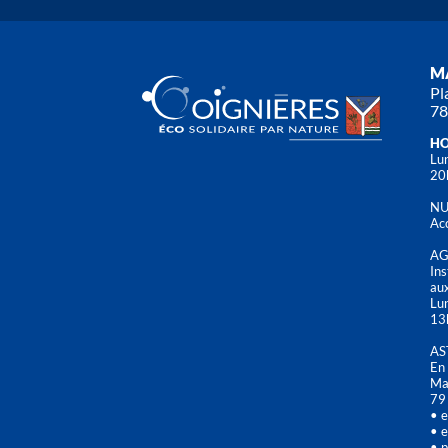
MA
Pl
78
HO
Lun
20
NU
Acc
AG
Ins
aux
Lu
13
AS
En 
Mai
79
• e
• e
• p