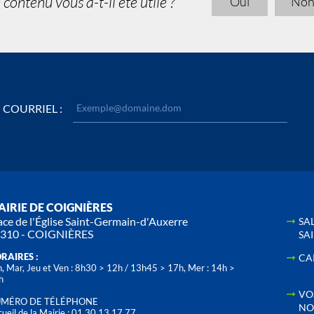
 contenu vous a-t-il été utile ?
Oui
No
COURRIEL :
IRIE DE COIGNIÈRES
ace de l'Église Saint-Germain-d'Auxerre
SA
310 - COIGNIÈRES
SA
RAIRES :
CA
, Mar, Jeu et Ven : 8h30 > 12h / 13h45 > 17h, Mer : 14h >
h
VO
MÉRO DE TÉLÉPHONE
NO
ueil de la Mairie : 01 30 13 17 77