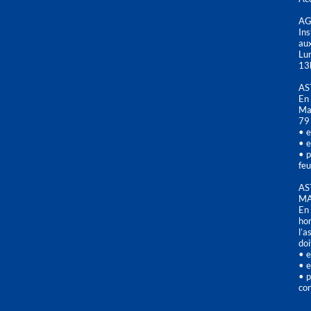
AG
Ins
aux
Lu
13
AS
En 
Mai
79
• e
• e
• p
feu
AS
MA
En 
hor
l’a
doi
• e
• e
• p
con