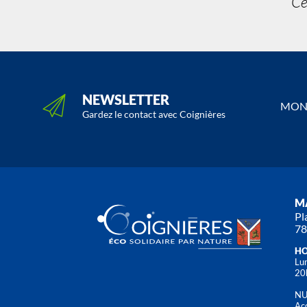
Ce
NEWSLETTER
MON 
Gardez le contact avec Coignières
MA
Pl
78
HO
Lun
20
NU
Acc