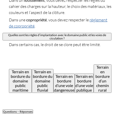
Dans un
lotissement
, vous devez respecter les règles du
cahier des charges sur la hauteur, le choix des matériaux, les
couleurs et l’aspect de la clôture.
Dans une
copropriété
, vous devez respecter le
règlement
de copropriété
.
Quelles sont les règles d’implantation avec le domaine public et les voies de
ciculation ?
Dans certains cas, le droit de se clore peut être limité.
Terrain
Terrain en
Terrain en
en
bordure du
bordure du
Terrain en
Terrain en
bordure
domaine
domaine
bordure
bordure
d’un
public
public
d’une voie
d’une voie
chemin
maritime
fluvial
dangereuse
publique
rural
Questions – Réponses