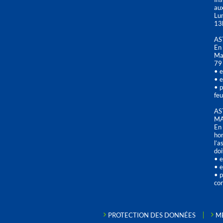
aux
Lu
13
AS
En 
Mai
79
• e
• e
• p
feu
AS
MA
En 
hor
l’a
doi
• e
• e
• p
con
PROTECTION DES DONNÉES
M