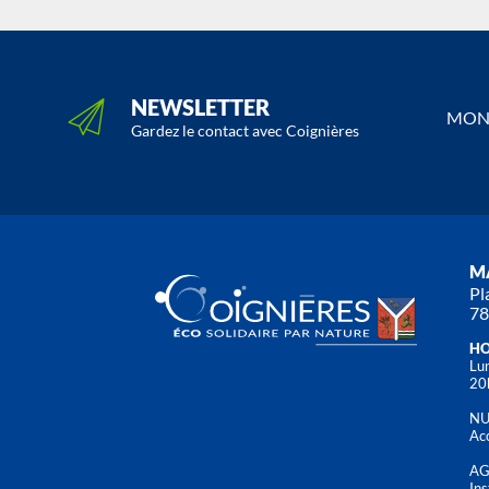
NEWSLETTER
MON 
Gardez le contact avec Coignières
MA
Pl
78
HO
Lun
20
NU
Acc
AG
Ins