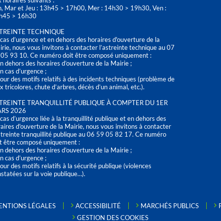
 horaires suivants :
n, Mar et Jeu : 13h45 > 17h00, Mer : 14h30 > 19h30, Ven :
h45 > 16h30
TREINTE TECHNIQUE
cas d’urgence et en dehors des horaires d'ouverture de la
rie, nous vous invitons à contacter l’astreinte technique au 07
 05 93 10. Ce numéro doit être composé uniquement :
n dehors des horaires d’ouverture de la Mairie ;
n cas d’urgence ;
our des motifs relatifs à des incidents techniques (problème de
x tricolores, chute d’arbres, décès d’un animal, etc.).
TREINTE TRANQUILLITÉ PUBLIQUE À COMPTER DU 1ER
RS 2026
cas d’urgence liée à la tranquillité publique et en dehors des
aires d'ouverture de la Mairie, nous vous invitons à contacter
streinte tranquillité publique au 06 59 05 82 17. Ce numéro
t être composé uniquement :
n dehors des horaires d’ouverture de la Mairie ;
n cas d’urgence ;
our des motifs relatifs à la sécurité publique (violences
statées sur la voie publique…).
ENTIONS LÉGALES
ACCESSIBILITÉ
MARCHÉS PUBLICS
GESTION DES COOKIES