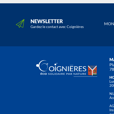
NEWSLETTER
MON 
Gardez le contact avec Coignières
MA
Pl
78
HO
Lun
20
NU
Acc
AG
Ins