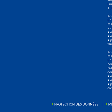
aux
Lu
13
AS
En 
Mai
79
• e
• e
• p
feu
AS
MA
En 
hor
l’a
doi
• e
• e
• p
con
PROTECTION DES DONNÉES
M