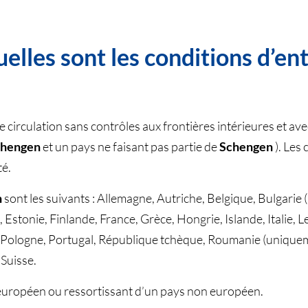
elles sont les conditions d’ent
re circulation sans contrôles aux frontières intérieures et a
chengen
et un pays ne faisant pas partie de
Schengen
). Les
té.
n
sont les suivants : Allemagne, Autriche, Belgique, Bulgarie
stonie, Finlande, France, Grèce, Hongrie, Islande, Italie, Le
Pologne, Portugal, République tchèque, Roumanie (uniqueme
 Suisse.
s européen ou ressortissant d’un pays non européen.