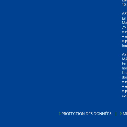
Lu
13
AS
En 
Mai
79
• e
• e
• p
feu
AS
MA
En 
hor
l’a
doi
• e
• e
• p
con
PROTECTION DES DONNÉES
M