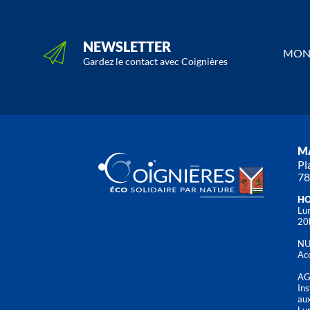
NEWSLETTER
MON 
Gardez le contact avec Coignières
MA
Pl
78
HO
Lun
20
NU
Acc
AG
Ins
aux