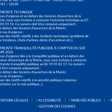
n, Mar et Jeu : 13h45 > 17h00, Mer : 14h30 > 19h30, Ven :
h45 > 16h30
TREINTE TECHNIQUE
cas d’urgence et en dehors des horaires d'ouverture de la
rie, nous vous invitons à contacter l’astreinte technique au 07
 05 93 10. Ce numéro doit être composé uniquement :
n dehors des horaires d’ouverture de la Mairie ;
n cas d’urgence ;
our des motifs relatifs à des incidents techniques (problème de
x tricolores, chute d’arbres, décès d’un animal, etc.).
TREINTE TRANQUILLITÉ PUBLIQUE À COMPTER DU 1ER
RS 2026
cas d’urgence liée à la tranquillité publique et en dehors des
aires d'ouverture de la Mairie, nous vous invitons à contacter
streinte tranquillité publique au 06 59 05 82 17. Ce numéro
t être composé uniquement :
n dehors des horaires d’ouverture de la Mairie ;
n cas d’urgence ;
our des motifs relatifs à la sécurité publique (violences
statées sur la voie publique…).
ENTIONS LÉGALES
ACCESSIBILITÉ
MARCHÉS PUBLICS
GESTION DES COOKIES