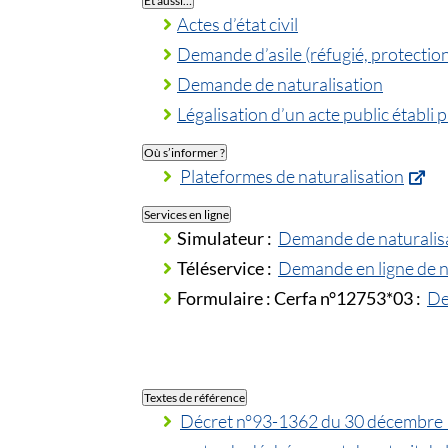
Actes d’état civil
Demande d’asile (réfugié, protection
Demande de naturalisation
Légalisation d’un acte public établi 
Où s’informer ?
Plateformes de naturalisation
Services en ligne
Simulateur :
Demande de naturalisa
Téléservice :
Demande en ligne de na
Formulaire :
Cerfa n°12753*03 :
De
Textes de référence
Décret n°93-1362 du 30 décembre 199