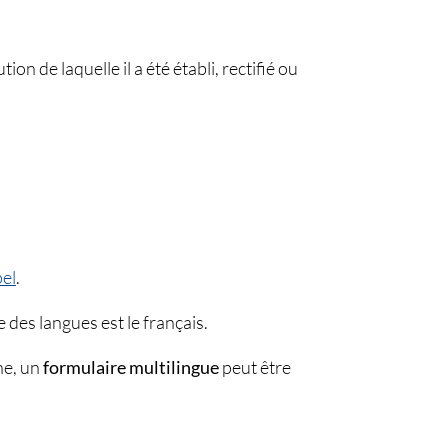
n de laquelle il a été établi, rectifié ou
pel
.
 des langues est le français.
ne, un
formulaire multilingue
peut être