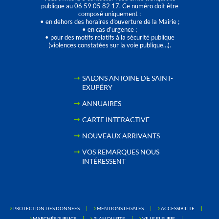
publique au 06 59 05 82 17. Ce numéro doit être
composé uniquement :
• en dehors des horaires d’ouverture de la Mairie ;
• en cas d’urgence ;
• pour des motifs relatifs à la sécurité publique
(violences constatées sur la voie publique…).
SALONS ANTOINE DE SAINT-
EXUPÉRY
ANNUAIRES
CARTE INTERACTIVE
NOUVEAUX ARRIVANTS
VOS REMARQUES NOUS
INTÉRESSENT
PROTECTION DES DONNÉES
MENTIONS LÉGALES
ACCESSIBILITÉ
MARCHÉS PUBLICS
PLAN DU SITE
VILLE FLEURIE