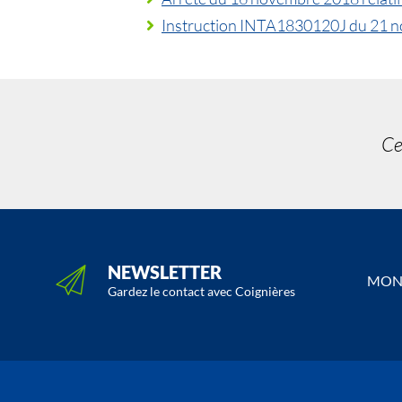
Instruction INTA1830120J du 21 nove
Ce
NEWSLETTER
MON 
Gardez le contact avec Coignières