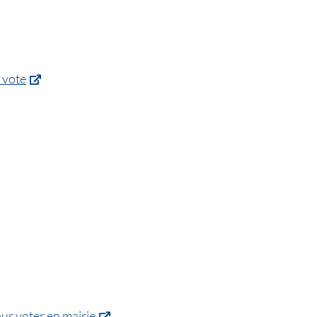
e vote
our voter en mairie