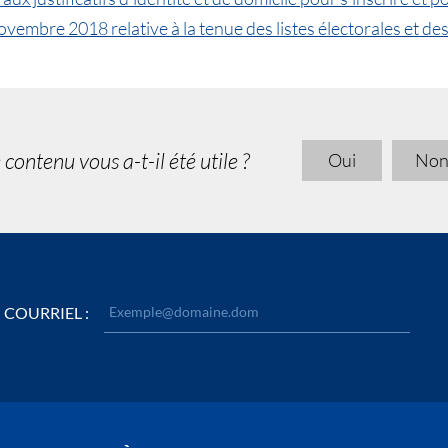
mbre 2018 relative à la tenue des listes électorales et des
 contenu vous a-t-il été utile ?
Oui
No
COURRIEL :