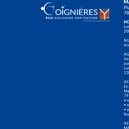
MA
Pl
78
HO
Lun
20
NU
Acc
AG
Ins
aux
Lu
13
AS
En 
Mai
79
• e
• e
• p
feu
AS
MA