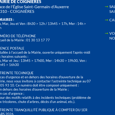
IRIE DE COIGNIÈRES
ace de l'Église Saint-Germain-d'Auxerre
SA
310 - COIGNIÈRES
SA
RAIRES :
CA
, Mar, Jeu et Ven : 8h30 > 12h / 13h45 > 17h, Mer : 14h >
h
VO
MÉRO DE TÉLÉPHONE
NO
ueil de la Mairie : 01 30 13 17 77
ENCE POSTALE
tallée à l’accueil de la Mairie, ouverte uniquement l'après-midi
 horaires suivants :
n, Mar et Jeu : 13h45 > 17h00, Mer : 14h30 > 19h30, Ven :
h45 > 16h30
TREINTE TECHNIQUE
cas d’urgence et en dehors des horaires d'ouverture de la
rie, nous vous invitons à contacter l’astreinte technique au 07
 05 93 10. Ce numéro doit être composé uniquement :
n dehors des horaires d’ouverture de la Mairie ;
n cas d’urgence ;
our des motifs relatifs à des incidents techniques (problème de
x tricolores, chute d’arbres, décès d’un animal, etc.).
TREINTE TRANQUILLITÉ PUBLIQUE À COMPTER DU 1ER
RS 2026