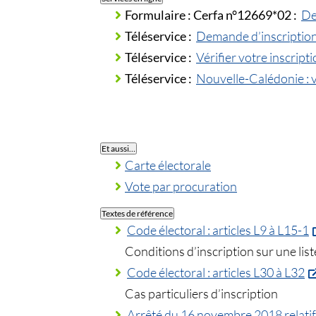
Formulaire :
Cerfa n°12669*02 :
De
Téléservice :
Demande d’inscription e
Téléservice :
Vérifier votre inscript
Téléservice :
Nouvelle-Calédonie : vé
Et aussi…
Carte électorale
Vote par procuration
Textes de référence
Code électoral : articles L9 à L15-1
Conditions d’inscription sur une list
Code électoral : articles L30 à L32
Cas particuliers d’inscription
Arrêté du 16 novembre 2018 relatif au