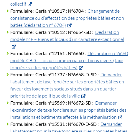
collectif
Formulaire :
Cerfa n°10517 :
N°6704 :
Changement de
consistance ou d’affectation des propriétés bâties et non
bâties (déclaration n° 6704)
Formulaire :
Cerfa n°10512 :
N°6654-SD :
Déclaration
modèle ME – Biens et locaux d’un caractère exceptionnel
Formulaire :
Cerfa n°12161 :
N°6660 :
Déclaration n° 6660
modèle CBD – Locaux commerciaux et biens divers (taxe
foncière sur les propriétés bâties)
Formulaire :
Cerfa n°11737 :
N°6668-D-SD :
Demander
l’abattement de taxe foncière sur les propriétés bâties en
faveur des logements sociaux situés dans un quartier
prioritaire de la politique de la ville
Formulaire :
Cerfa n°15569 :
N°6672-SD :
Demander
l’exonération de taxe foncière sur les propriétés bâties des
installations et bâtiments affectés à la méthanisation
Formulaire :
Cerfa n°15531 :
N°6670-D-SD :
Demander
l’abattement pour la taxe foncière sur les propriétés bâties