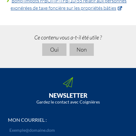
Bofip-Impôts n°BOI-IF-TFB-10-55 relatif aux personnes
exonérées de taxe foncière sur les propriétés bâties
Ce contenu vous a-t-il été utile ?
Oui
Non
NEWSLETTER
Gardez le contact avec Coignières
MON COURRIEL :