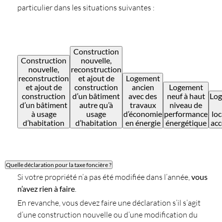
particulier dans les situations suivantes :
Construction
Construction
nouvelle,
nouvelle,
reconstruction
reconstruction
et ajout de
Logement
et ajout de
construction
ancien
Logement
construction
d’un bâtiment
avec des
neuf à haut
Lo
d’un bâtiment
autre qu’à
travaux
niveau de
à usage
usage
d’économie
performance
loc
d’habitation
d’habitation
en énergie
énergétique
acc
Quelle déclaration pour la taxe foncière ?
Si votre propriété n’a pas été modifiée dans l’année,
vous
n’avez rien à faire
.
En revanche, vous devez faire une déclaration s’il s’agit
d’une construction nouvelle ou d’une modification du