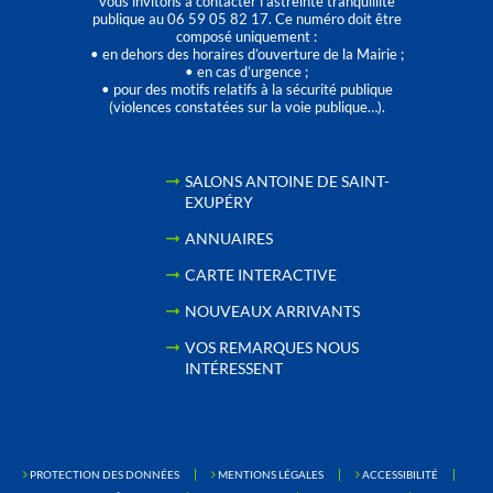
vous invitons à contacter l’astreinte tranquillité
publique au 06 59 05 82 17. Ce numéro doit être
composé uniquement :
• en dehors des horaires d’ouverture de la Mairie ;
• en cas d’urgence ;
• pour des motifs relatifs à la sécurité publique
(violences constatées sur la voie publique…).
SALONS ANTOINE DE SAINT-
EXUPÉRY
ANNUAIRES
CARTE INTERACTIVE
NOUVEAUX ARRIVANTS
VOS REMARQUES NOUS
INTÉRESSENT
PROTECTION DES DONNÉES
MENTIONS LÉGALES
ACCESSIBILITÉ