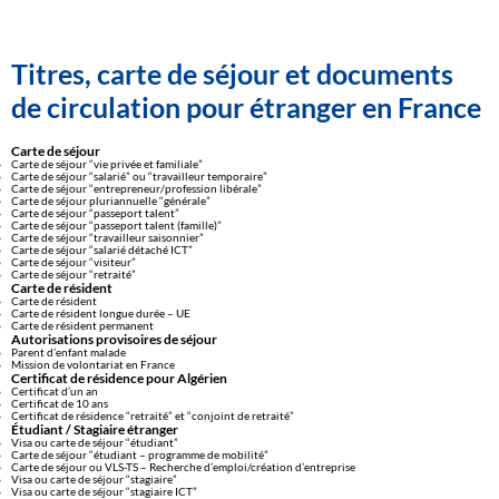
Titres, carte de séjour et documents
de circulation pour étranger en France
Carte de séjour
Carte de séjour “vie privée et familiale”
Carte de séjour “salarié” ou “travailleur temporaire”
Carte de séjour “entrepreneur/profession libérale”
Carte de séjour pluriannuelle “générale”
Carte de séjour “passeport talent”
Carte de séjour “passeport talent (famille)”
Carte de séjour “travailleur saisonnier”
Carte de séjour “salarié détaché ICT”
Carte de séjour “visiteur”
Carte de séjour “retraité”
Carte de résident
Carte de résident
Carte de résident longue durée – UE
Carte de résident permanent
Autorisations provisoires de séjour
Parent d’enfant malade
Mission de volontariat en France
Certificat de résidence pour Algérien
Certificat d’un an
Certificat de 10 ans
Certificat de résidence “retraité” et “conjoint de retraité”
Étudiant / Stagiaire étranger
Visa ou carte de séjour “étudiant”
Carte de séjour “étudiant – programme de mobilité”
Carte de séjour ou VLS-TS – Recherche d’emploi/création d’entreprise
Visa ou carte de séjour “stagiaire”
Visa ou carte de séjour “stagiaire ICT”