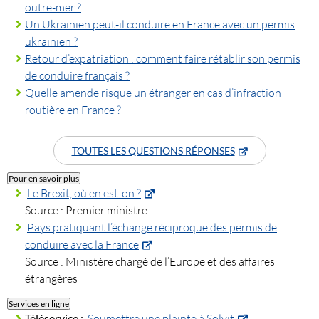
outre-mer ?
Un Ukrainien peut-il conduire en France avec un permis
ukrainien ?
Retour d’expatriation : comment faire rétablir son permis
de conduire français ?
Quelle amende risque un étranger en cas d’infraction
routière en France ?
TOUTES LES QUESTIONS RÉPONSES
Pour en savoir plus
Le Brexit, où en est-on ?
Source : Premier ministre
Pays pratiquant l’échange réciproque des permis de
conduire avec la France
Source : Ministère chargé de l’Europe et des affaires
étrangères
Services en ligne
Téléservice :
Soumettre une plainte à Solvit