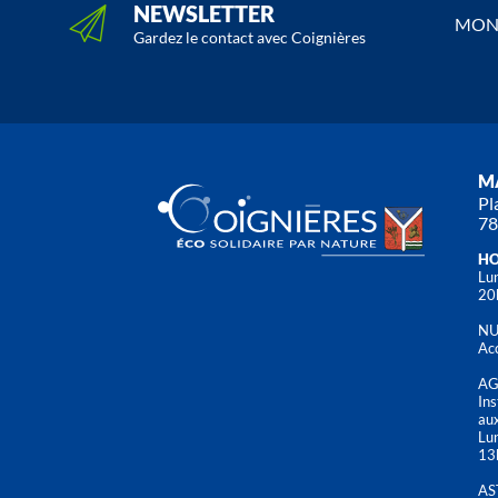
NEWSLETTER
MON 
Gardez le contact avec Coignières
MA
Pl
78
HO
Lun
20
NU
Acc
AG
Ins
aux
Lu
13
AS