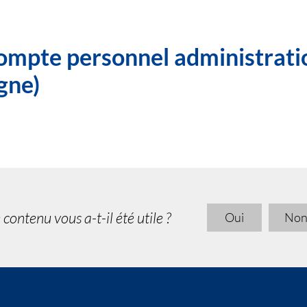
ompte personnel administrati
gne)
 contenu vous a-t-il été utile ?
Oui
No