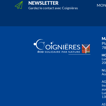
NEWSLETTER
MON 
Gardez le contact avec Coignières
MA
Pl
78
HO
Lun
20
NU
Acc
AG
Ins
aux
Lu
13
AS