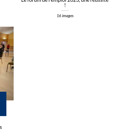
!
16 images
s