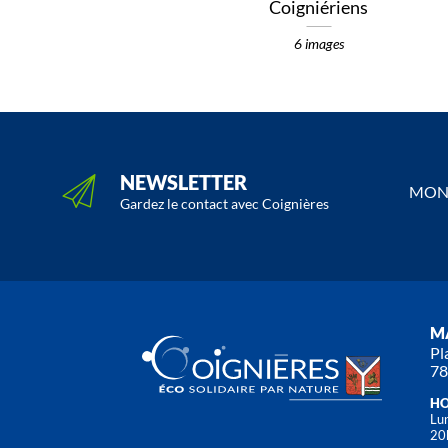
Coigniériens
6 images
NEWSLETTER
MON 
Gardez le contact avec Coignières
MA
Pl
78
HO
Lun
20