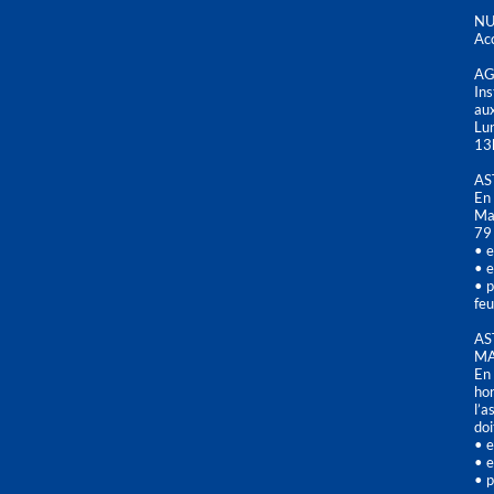
NU
Acc
AG
Ins
aux
Lu
13
AS
En 
Mai
79
• e
• e
• p
feu
AS
MA
En 
hor
l’a
doi
• e
• e
• p