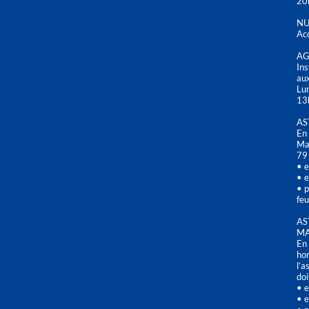
20
NU
Acc
AG
Ins
aux
Lu
13
AS
En 
Mai
79
• e
• e
• p
feu
AS
MA
En 
hor
l’a
doi
• e
• e