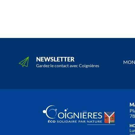
NEWSLETTER
MON 
Gardez le contact avec Coignières
MA
Pl
78
HO
Lun